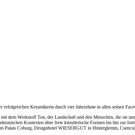
 erfolgreichen Keramikerin durch vier Jahrzehnte in allen seinen Facet
eit mit dem Werkstoff Ton, der Landschaft und den Menschen, die sie
tektonischen Kontexten über freie künstlerische Formen bis hin zur f
ckol im Palais Coburg, Designhotel WIESERGUT in Hinterglemm, Csencs